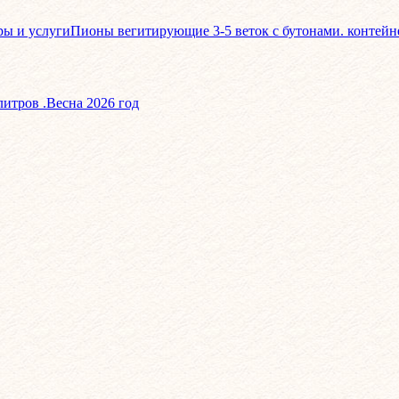
ры и услуги
Пионы вегитирующие 3-5 веток с бутонами. контейнер
литров .Весна 2026 год