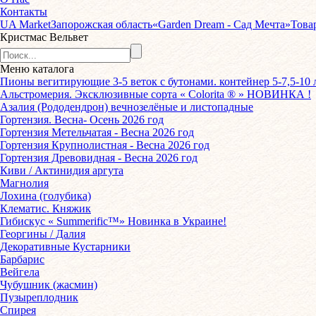
Контакты
UA Market
Запорожская область
«Garden Dream - Сад Мечта»
Това
Кристмас Вельвет
Меню
каталога
Пионы вегитирующие 3-5 веток с бутонами. контейнер 5-7,5-10 
Альстромерия. Эксклюзивные сорта « Colorita ® » НОВИНКА !
Азалия (Рододендрон) вечнозелёные и листопадные
Гортензия. Весна- Осень 2026 год
Гортензия Метельчатая - Весна 2026 год
Гортензия Крупнолистная - Весна 2026 год
Гортензия Древовидная - Весна 2026 год
Киви / Актинидия аргута
Магнолия
Лохина (голубика)
Клематис. Княжик
Гибискус « Summerific™» Новинка в Украине!
Георгины / Далия
Декоративные Кустарники
Барбарис
Вейгела
Чубушник (жасмин)
Пузыреплодник
Спирея