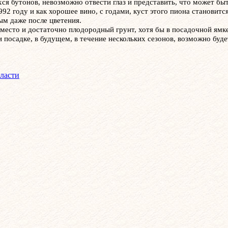
ся бутонов, невозможно отвести глаз и представить, что может бы
2 году и как хорошее вино, с годами, куст этого пиона становитс
ым даже после цветения.
место и достаточно плодородный грунт, хотя бы в посадочной ямке
 посадке, в будущем, в течение нескольких сезонов, возможно бу
ласти