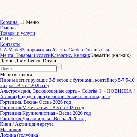
Корзина
Меню
Главная
Товары и услуги
О Нас
Контакты
UA Market
Запорожская область
«Garden Dream - Сад
Мечта»
Товары и услуги
Клематис. Княжик
Клематис (княжик)
Лемон Дрим Lemon Dream
Меню
каталога
Пионы вегитирующие 3-5 веток с бутонами. контейнер 5-7,5-10
литров .Весна 2026 год
Альстромерия. Эксклюзивные сорта « Colorita ® » НОВИНКА !
Азалия (Рододендрон) вечнозелёные и листопадные
Гортензия. Весна- Осень 2026 год
Гортензия Метельчатая - Весна 2026 год
Гортензия Крупнолистная - Весна 2026 год
Гортензия Древовидная - Весна 2026 год
Киви / Актинидия аргута
Магнолия
Лохина (голубика)