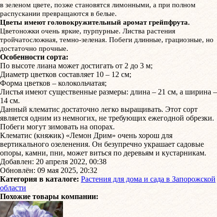
в зеленом цвете, позже становятся лимонными, а при полном
распускании превращаются в белые.
Цветы имеют головокружительный аромат грейпфрута.
Цветоножки очень яркие, пурпурные. Листва растения
тройчатосложная, темно-зеленая. Побеги длинные, грациозные, но
достаточно прочные.
Особенности сорта:
По высоте лиана может достигать от 2 до 3 м;
Диаметр цветков составляет 10 – 12 см;
Форма цветков – колокольчатая;
Листья имеют существенные размеры: длина – 21 см, а ширина –
14 см.
Данный клематис достаточно легко выращивать. Этот сорт
является одним из немногих, не требующих ежегодной обрезки.
Побеги могут зимовать на опорах.
Клематис (княжик) «Лемон Дрим» очень хорош для
вертикального озеленения. Он безупречно украшает садовые
опоры, камни, пни, может виться по деревьям и кустарникам.
Добавлен: 20 апреля 2022, 00:38
Обновлён: 09 мая 2025, 20:32
Категория в каталоге:
Растения для дома и сада в Запорожской
области
Похожие товары компании: