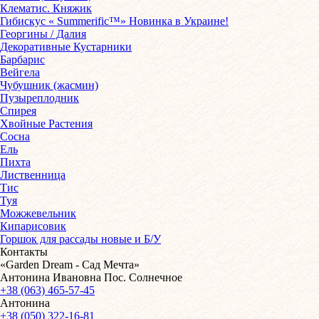
Клематис. Княжик
Гибискус « Summerific™» Новинка в Украине!
Георгины / Далия
Декоративные Кустарники
Барбарис
Вейгела
Чубушник (жасмин)
Пузыреплодник
Спирея
Хвойные Растения
Сосна
Ель
Пихта
Лиственница
Тис
Туя
Можжевельник
Кипарисовик
Горшок для рассады новые и Б/У
Контакты
«Garden Dream - Сад Мечта»
Антонина Ивановна Пос. Солнечное
+38 (063) 465-57-45
Антонина
+38 (050) 322-16-81