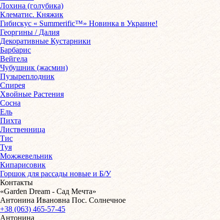
Лохина (голубика)
Клематис. Княжик
Гибискус « Summerific™» Новинка в Украине!
Георгины / Далия
Декоративные Кустарники
Барбарис
Вейгела
Чубушник (жасмин)
Пузыреплодник
Спирея
Хвойные Растения
Сосна
Ель
Пихта
Лиственница
Тис
Туя
Можжевельник
Кипарисовик
Горшок для рассады новые и Б/У
Контакты
«Garden Dream - Сад Мечта»
Антонина Ивановна Пос. Солнечное
+38 (063) 465-57-45
Антонина