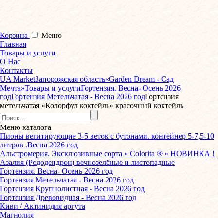
Корзина
Меню
Главная
Товары и услуги
О Нас
Контакты
UA Market
Запорожская область
«Garden Dream - Сад
Мечта»
Товары и услуги
Гортензия. Весна- Осень 2026
год
Гортензия Метельчатая - Весна 2026 год
Гортензия
метельчатая «Колорфул коктейль» красочный коктейль
Меню
каталога
Пионы вегитирующие 3-5 веток с бутонами. контейнер 5-7,5-10
литров .Весна 2026 год
Альстромерия. Эксклюзивные сорта « Colorita ® » НОВИНКА !
Азалия (Рододендрон) вечнозелёные и листопадные
Гортензия. Весна- Осень 2026 год
Гортензия Метельчатая - Весна 2026 год
Гортензия Крупнолистная - Весна 2026 год
Гортензия Древовидная - Весна 2026 год
Киви / Актинидия аргута
Магнолия