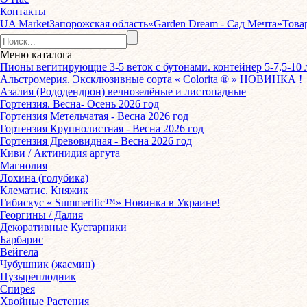
Контакты
UA Market
Запорожская область
«Garden Dream - Сад Мечта»
Това
Меню
каталога
Пионы вегитирующие 3-5 веток с бутонами. контейнер 5-7,5-10 
Альстромерия. Эксклюзивные сорта « Colorita ® » НОВИНКА !
Азалия (Рододендрон) вечнозелёные и листопадные
Гортензия. Весна- Осень 2026 год
Гортензия Метельчатая - Весна 2026 год
Гортензия Крупнолистная - Весна 2026 год
Гортензия Древовидная - Весна 2026 год
Киви / Актинидия аргута
Магнолия
Лохина (голубика)
Клематис. Княжик
Гибискус « Summerific™» Новинка в Украине!
Георгины / Далия
Декоративные Кустарники
Барбарис
Вейгела
Чубушник (жасмин)
Пузыреплодник
Спирея
Хвойные Растения