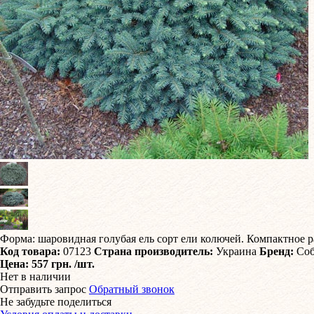
Форма: шаровидная голубая ель сорт ели колючей. Компактное ра
Код товара:
07123
Страна производитель:
Украина
Бренд:
Соб
Цена:
557 грн.
/шт.
Нет в наличии
Отправить запрос
Обратный звонок
Не забудьте поделиться