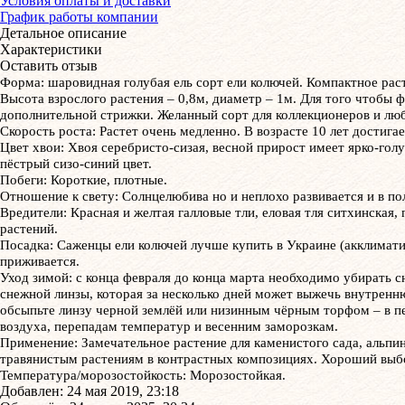
Условия оплаты и доставки
График работы компании
Детальное описание
Характеристики
Оставить отзыв
Форма: шаровидная голубая ель сорт ели колючей. Компактное раст
Высота взрослого растения – 0,8м, диаметр – 1м. Для того чтобы
дополнительной стрижки. Желанный сорт для коллекционеров и лю
Скорость роста: Растет очень медленно. В возрасте 10 лет достигае
Цвет хвои: Хвоя серебристо-сизая, весной прирост имеет ярко-голу
пёстрый сизо-синий цвет.
Побеги: Короткие, плотные.
Отношение к свету: Солнцелюбива но и неплохо развивается и в п
Вредители: Красная и желтая галловые тли, еловая тля ситхинская,
растений.
Посадка: Саженцы ели колючей лучше купить в Украине (акклиматиз
приживается.
Уход зимой: с конца февраля до конца марта необходимо убирать с
снежной линзы, которая за несколько дней может выжечь внутренню
обсыпьте линзу черной землёй или низинным чёрным торфом – в пе
воздуха, перепадам температур и весенним заморозкам.
Применение: Замечательное растение для каменистого сада, альп
травянистым растениям в контрастных композициях. Хороший выбо
Температура/морозостойкость: Морозостойкая.
Добавлен: 24 мая 2019, 23:18