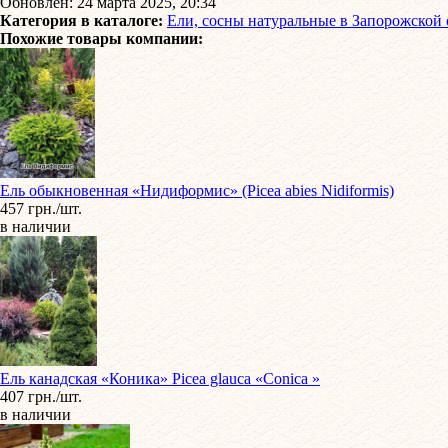
Обновлён: 24 марта 2025, 20:34
Категория в каталоге:
Ели, сосны натуральные в Запорожской 
Похожие товары компании:
Ель обыкновенная «Нидиформис» (Picea abies Nidiformis)
457 грн./шт.
в наличии
Ель канадская «Коника» Picea glauca «Conica »
407 грн./шт.
в наличии