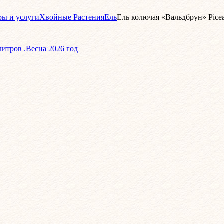
ры и услуги
Хвойные Растения
Ель
Ель колючая «Вальдбрун» Pice
литров .Весна 2026 год