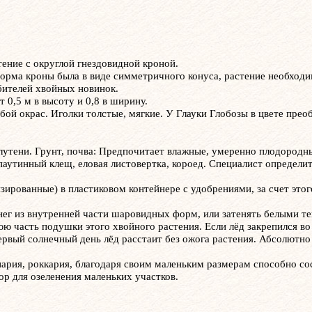
ение с округлой гнездовидной кроной.
 форма кроны была в виде симметричного конуса, растение необход
бителей хвойных новинок.
т 0,5 м в высоту и 0,8 в ширину.
бой окрас. Иголки толстые, мягкие. У Глауки Глобозы в цвете прео
олутени. Грунт, почва: Предпочитает влажные, умеренно плодородн
 паутинный клещ, еловая листовертка, короед. Специалист определи
ированные) в пластиковом контейнере с удобрениями, за счет этог
нег из внутренней части шаровидных форм, или затенять белыми те
ю часть подушки этого хвойного растения. Если лёд закрепился во
рвый солнечный день лёд расстаит без ожога растения. Абсолютно
инария, роккария, благодаря своим маленьким размерам способно 
р для озеленения маленьких участков.